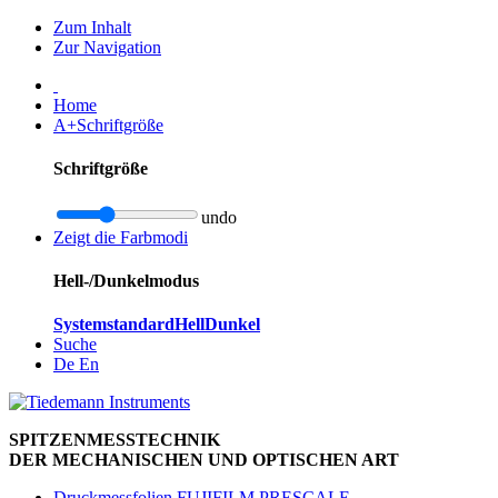
Zum Inhalt
Zur Navigation
Home
A+
Schriftgröße
Schriftgröße
undo
Zeigt die Farbmodi
Hell-/Dunkelmodus
Systemstandard
Hell
Dunkel
Suche
De
En
SPITZENMESSTECHNIK
DER MECHANISCHEN UND OPTISCHEN ART
Druckmessfolien FUJIFILM PRESCALE